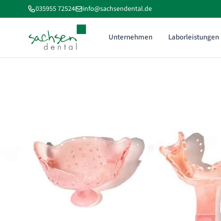
035955 72524
info@sachsendental.de
Unternehmen
Laborleistungen